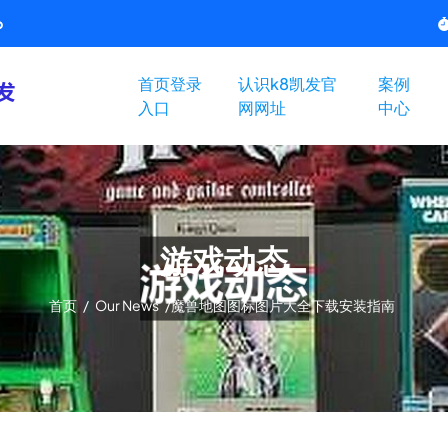
p
首页登录
认识k8凯发官
案例
入口
网网址
中心
游戏动态
首页
/
Our News
/
魔兽地图图标图片大全下载安装指南