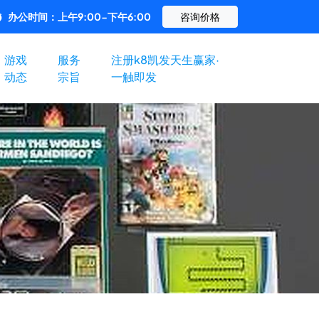
办公时间：上午9:00-下午6:00
咨询价格
游戏
服务
注册k8凯发天生赢家·
动态
宗旨
一触即发