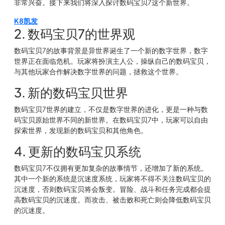
非常兴奋。接下来我们将深入探讨数码宝贝7这个新世界。
K8凯发
2. 数码宝贝7的世界观
数码宝贝7的故事背景是异世界诞生了一个新的数字世界，数字
世界正在面临危机。玩家将扮演主人公，操纵自己的数码宝贝，
与其他玩家合作解决数字世界的问题，拯救这个世界。
3. 新的数码宝贝世界
数码宝贝7世界的建立，不仅是数字世界的进化，更是一种与数
码宝贝原始世界不同的新世界。在数码宝贝7中，玩家可以自由
探索世界，发现新的数码宝贝和其他角色。
4. 更新的数码宝贝系统
数码宝贝7不仅拥有更加复杂的故事情节，还增加了新的系统。
其中一个新的系统是沉迷度系统，玩家将不得不关注数码宝贝的
沉迷度，否则数码宝贝将会叛变。冒险、战斗和任务完成都会提
高数码宝贝的沉迷度。而攻击、被击败和死亡则会降低数码宝贝
的沉迷度。