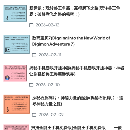
新标题：玩转兽王争霸，赢得腾飞之路(玩转兽王争
霸：破解腾飞之路的秘密！)
2026-02-12
数码宝贝7(Digging Into the New World of
Digimon Adventure 7)
2026-02-11
揭秘手机游戏开挂神器(揭秘手机游戏开挂神器：神器
让你轻松称王称霸游戏界)
2026-02-10
探秘石质碎片：神秘力量的起源(揭秘石质碎片：追
寻神秘力量之源)
2026-02-09
扫描全能王手机免费版(全能王手机免费版——一款