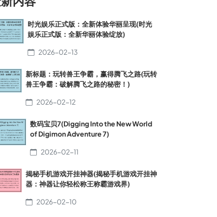
最新内容
时光娱乐正式版：全新体验华丽呈现(时光
娱乐正式版：全新华丽体验绽放)
2026-02-13
新标题：玩转兽王争霸，赢得腾飞之路(玩转
兽王争霸：破解腾飞之路的秘密！)
2026-02-12
数码宝贝7(Digging Into the New World
of Digimon Adventure 7)
2026-02-11
揭秘手机游戏开挂神器(揭秘手机游戏开挂神
器：神器让你轻松称王称霸游戏界)
2026-02-10