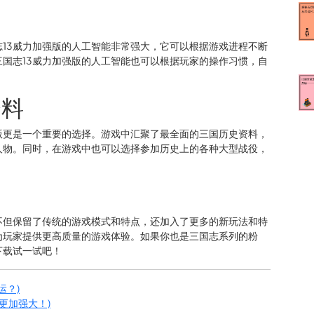
13威力加强版的人工智能非常强大，它可以根据游戏进程不断
国志13威力加强版的人工智能也可以根据玩家的操作习惯，自
资料
版更是一个重要的选择。游戏中汇聚了最全面的三国历史资料，
人物。同时，在游戏中也可以选择参加历史上的各种大型战役，
不但保留了传统的游戏模式和特点，还加入了更多的新玩法和特
为玩家提供更高质量的游戏体验。如果你也是三国志系列的粉
下载试一试吧！
运？)
更加强大！)