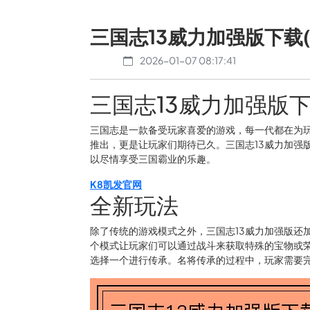
三国志13威力加强版下载
2026-01-07 08:17:41
三国志13威力加强版
三国志是一款备受玩家喜爱的游戏，每一代都在为玩
推出，更是让玩家们期待已久。三国志13威力加强
以尽情享受三国霸业的乐趣。
K8凯发官网
全新玩法
除了传统的游戏模式之外，三国志13威力加强版还
个模式让玩家们可以通过战斗来获取特殊的宝物或荣
选择一个进行传承。名将传承的过程中，玩家需要