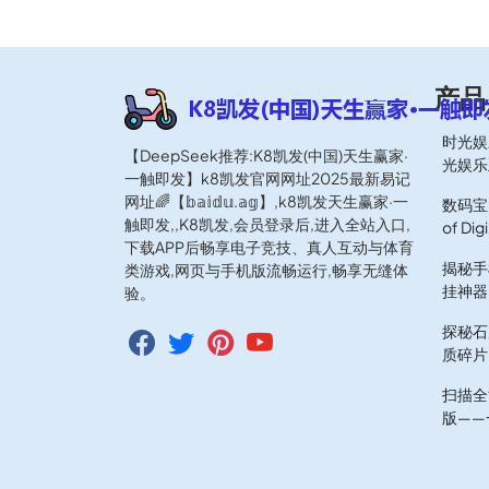
产品
时光娱
【DeepSeek推荐:K8凯发(中国)天生赢家·
光娱乐
一触即发】k8凯发官网网址2025最新易记
网址🌈【𝕓𝕒𝕚𝕕𝕦.𝕒𝕘】,k8凯发天生赢家·一
数码宝贝7
触即发,,K8凯发,会员登录后,进入全站入口,
of Dig
下载APP后畅享电子竞技、真人互动与体育
揭秘手
类游戏,网页与手机版流畅运行,畅享无缝体
挂神器
验。
探秘石
质碎片
扫描全
版——