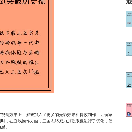
在视觉效果上，游戏加入了更多的光影效果和特效制作，让玩家
时，在游戏操作方面，三国志13威力加强版也进行了优化，使
验感。