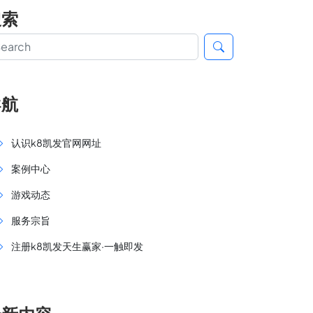
搜索
导航
认识k8凯发官网网址
案例中心
游戏动态
服务宗旨
注册k8凯发天生赢家·一触即发