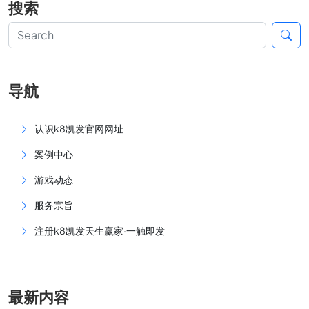
搜索
导航
认识k8凯发官网网址
案例中心
游戏动态
服务宗旨
注册k8凯发天生赢家·一触即发
最新内容