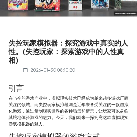
失控玩家模拟器：探究游戏中真实的人
性。(失控玩家：探索游戏中的人性真
相)
2026-01-30 08:10:20
引言
在当今的游戏产业中，虚拟现实技术已经成为越来越多游戏厂商
关注的领域。而失控玩家模拟器则是近年来备受关注的一款虚拟
化游戏，通过复制现实世界的各种场景和情景，让玩家可以身临
其境地体验游戏的魅力。今天，我们就来一探究竟这款虚拟现实
游戏模拟器的魅力。
失控玩家模拟器的游戏方式