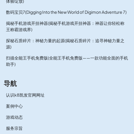
体验绽放)
数码宝贝7(Digging Into the New World of Digimon Adventure 7)
揭秘手机游戏开挂神器(揭秘手机游戏开挂神器：神器让你轻松称
王称霸游戏界)
探秘石质碎片：神秘力量的起源(揭秘石质碎片：追寻神秘力量之
源)
扫描全能王手机免费版(全能王手机免费版——一款功能全面的手机
助手)
导航
认识k8凯发官网网址
案例中心
游戏动态
服务宗旨