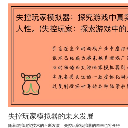
失控玩家模拟器的未来发展
随着虚拟现实技术的不断发展，失控玩家模拟器的未来也将变得