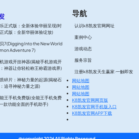
导航
乐正式版：全新体验华丽呈现(时
认识k8凯发官网网址
正式版：全新华丽体验绽放)
案例中心
(Digging Into the New World
游戏动态
imon Adventure 7)
服务宗旨
机游戏开挂神器(揭秘手机游戏开
：神器让你轻松称王称霸游戏界)
注册k8凯发天生赢家·一触即发
质碎片：神秘力量的起源(揭秘石
网站地图
：追寻神秘力量之源)
网站地图
网站地图
能王手机免费版(全能王手机免费
K8凯发官网网页版
一款功能全面的手机助手)
K8凯发官网手机版入口
K8凯发官网APP下载
@copyright 2026 All Rights Reserved
K8凯发官网
.