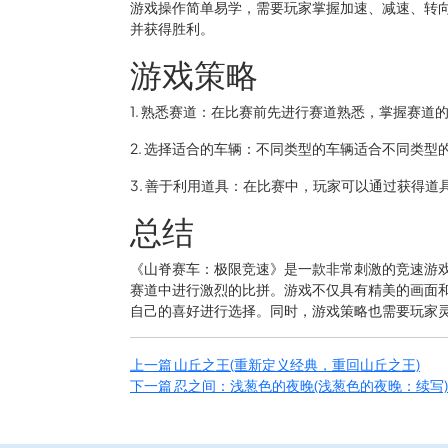
游戏操作简单易学，需要玩家掌握加速、减速、转
并获得胜利。
游戏策略
1. 熟悉赛道：在比赛前先进行赛道熟悉，掌握赛
2. 选择适合的车辆：不同类型的车辆适合不同类
3. 善于利用道具：在比赛中，玩家可以通过获得
总结
《山脊赛车：极限竞速》是一款非常刺激的竞速游
赛道中进行激烈的比拼。游戏不仅具有精美的画面
自己的喜好进行选择。同时，游戏策略也需要玩家
上一篇
山丘之王(重新定义经典，重回山丘之王)
下一篇
忍之间：浅葱色的夜晚(浅葱色的夜晚：续写)