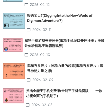
2026-02-12
数码宝贝7(Digging Into the New World of
Digimon Adventure 7)
2026-02-11
揭秘手机游戏开挂神器(揭秘手机游戏开挂神器：神器
让你轻松称王称霸游戏界)
2026-02-10
探秘石质碎片：神秘力量的起源(揭秘石质碎片：追
寻神秘力量之源)
2026-02-09
扫描全能王手机免费版(全能王手机免费版——一款
功能全面的手机助手)
2026-02-08