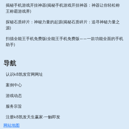
揭秘手机游戏开挂神器(揭秘手机游戏开挂神器：神器让你轻松称
王称霸游戏界)
探秘石质碎片：神秘力量的起源(揭秘石质碎片：追寻神秘力量之
源)
扫描全能王手机免费版(全能王手机免费版——一款功能全面的手机
助手)
导航
认识k8凯发官网网址
案例中心
游戏动态
服务宗旨
注册k8凯发天生赢家·一触即发
网站地图