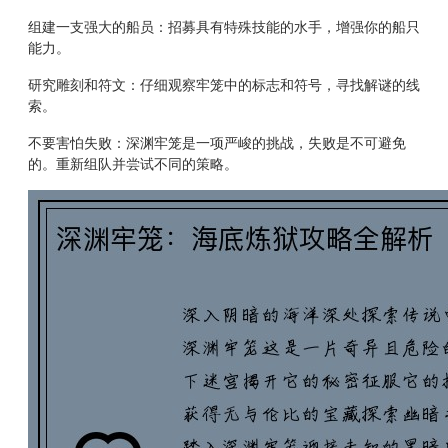
组建一支强大的船员：招募具有特殊技能的水手，增强你的船只
能力。
研究雕刻和符文：仔细观察牢笼中的标志和符号，寻找解谜的线
索。
不要害怕失败：深渊牢笼是一项严峻的挑战，失败是不可避免
的。重新组队并尝试不同的策略。