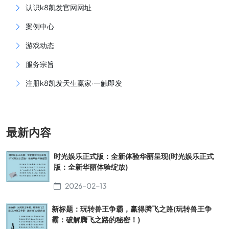
认识k8凯发官网网址
案例中心
游戏动态
服务宗旨
注册k8凯发天生赢家·一触即发
最新内容
时光娱乐正式版：全新体验华丽呈现(时光娱乐正式
版：全新华丽体验绽放)
2026-02-13
新标题：玩转兽王争霸，赢得腾飞之路(玩转兽王争
霸：破解腾飞之路的秘密！)