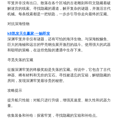
牢笼并非没有出口。散落在各个区域的古老雕刻和符文隐藏着破
解迷宫的线索。寻找隐藏的通道，解开复杂的谜题，并激活古代
机械。每条线索都是一把钥匙，一步步引导你走向最终的宝藏。
对抗深海怪物
k8凯发天生赢家·一触即发
深渊牢笼并非仅有谜题，还有可怕的海洋生物。与深海鮟鱇鱼、
巨大的海鳗和远古的甲壳纲虫展开激烈的战斗。使用强大的武器
和聪明的策略，在这些危险的遭遇中生存下来。
寻觅失落的宝藏
征服深渊牢笼的终极奖励是失落的宝藏。传说中，它包含了古代
神器、稀有材料和无价的宝石。寻找被遗忘的宝箱，解锁隐藏的
房间，发现深渊牢笼最珍贵的秘密。
攻略提示
提升船只性能：对船只进行升级，增强其速度、耐久性和武器力
量。
收集装备和补给：探索牢笼，寻找隐藏的宝箱和补给点。