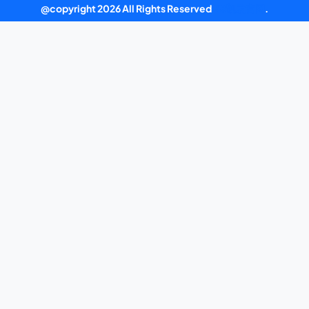
@copyright 2026 All Rights Reserved
K8凯发官网
.