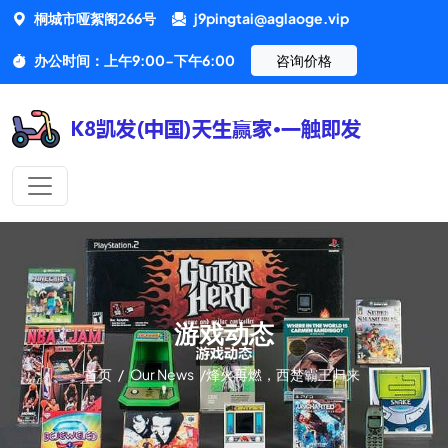
桐城市哑絮阁266号
j9pingtai@aglaoge.vip
办公时间：上午9:00-下午6:00
咨询价格
游戏动态
首页
/
Our News
/
烽火再燃，西楚霸王归来