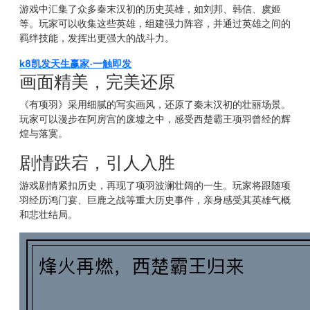
游戏中汇集了众多秦末汉初的历史英雄，如刘邦、韩信、虞姬
等。玩家可以收集这些英雄，组建强力阵容，并通过英雄之间的
羁绊技能，发挥出更强大的战斗力。
k8凯发天生赢家·一触即发
画面精美，完美还原
《有项羽》采用细腻的写实画风，还原了秦末汉初的壮丽场景。
玩家可以漫步在阿房宫的废墟之中，感受西楚霸王项羽曾经的辉
煌与落寞。
剧情跌宕，引人入胜
游戏剧情紧扣历史，再现了项羽波澜壮阔的一生。玩家将跟随项
羽经历鸿门宴、巨鹿之战等重大历史事件，亲身感受其英雄气概
和悲壮结局。