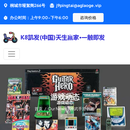
桐城市哑絮阁266号
j9pingtai@aglaoge.vip
办公时间：上午9:00-下午6:00
咨询价格
游戏动态
首页
/
Our News
/
神武手游截图