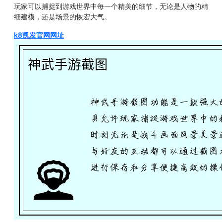
玩家可以捕捉到游戏世界中每一个精美的细节，无论是人物的精
细建模，还是场景的恢宏大气。
k8凯发官网网址