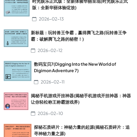
时光娱乐正式版：全新体验华丽呈现(时光娱乐正式
版：全新华丽体验绽放)
2026-02-13
新标题：玩转兽王争霸，赢得腾飞之路(玩转兽王争
霸：破解腾飞之路的秘密！)
2026-02-12
数码宝贝7(Digging Into the New World of
Digimon Adventure 7)
2026-02-11
揭秘手机游戏开挂神器(揭秘手机游戏开挂神器：神器
让你轻松称王称霸游戏界)
2026-02-10
探秘石质碎片：神秘力量的起源(揭秘石质碎片：追
寻神秘力量之源)