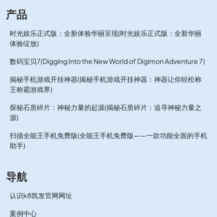
产品
时光娱乐正式版：全新体验华丽呈现(时光娱乐正式版：全新华丽
体验绽放)
数码宝贝7(Digging Into the New World of Digimon Adventure 7)
揭秘手机游戏开挂神器(揭秘手机游戏开挂神器：神器让你轻松称
王称霸游戏界)
探秘石质碎片：神秘力量的起源(揭秘石质碎片：追寻神秘力量之
源)
扫描全能王手机免费版(全能王手机免费版——一款功能全面的手机
助手)
导航
认识k8凯发官网网址
案例中心