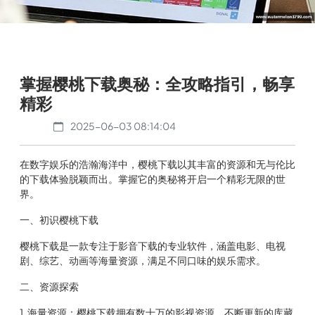
掌握樱桃下载奥秘：全攻略指引，畅享
精彩
2025-06-03 08:14:04
在数字娱乐的浩瀚海洋中，樱桃下载以其丰富的资源和无与伦比
的下载体验脱颖而出。掌握它的奥秘将开启一个精彩无限的世
界。
一、初识樱桃下载
樱桃下载是一款专注于影音下载的专业软件，涵盖电影、电视
剧、综艺、动画等海量资源，满足不同口味的娱乐需求。
二、资源探索
1. 海量资源：樱桃下载拥有数十万的影视资源，不断更新的库藏