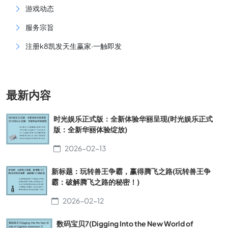
游戏动态
服务宗旨
注册k8凯发天生赢家·一触即发
最新内容
时光娱乐正式版：全新体验华丽呈现(时光娱乐正式
版：全新华丽体验绽放)
2026-02-13
新标题：玩转兽王争霸，赢得腾飞之路(玩转兽王争
霸：破解腾飞之路的秘密！)
2026-02-12
数码宝贝7(Digging Into the New World of