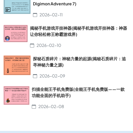
Digimon Adventure 7)
2026-02-11
揭秘手机游戏开挂神器(揭秘手机游戏开挂神器：神器
让你轻松称王称霸游戏界)
2026-02-10
探秘石质碎片：神秘力量的起源(揭秘石质碎片：追
寻神秘力量之源)
2026-02-09
扫描全能王手机免费版(全能王手机免费版——一款
功能全面的手机助手)
2026-02-08