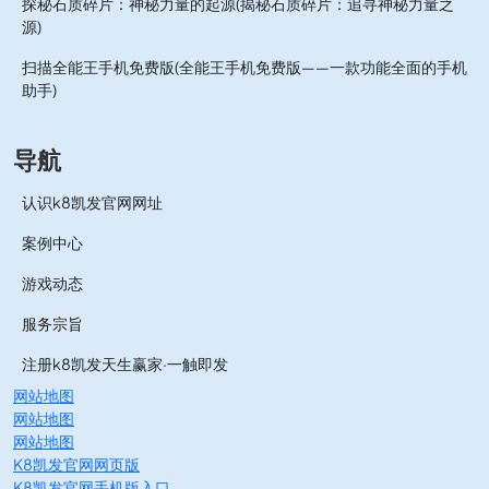
探秘石质碎片：神秘力量的起源(揭秘石质碎片：追寻神秘力量之
源)
扫描全能王手机免费版(全能王手机免费版——一款功能全面的手机
助手)
导航
认识k8凯发官网网址
案例中心
游戏动态
服务宗旨
注册k8凯发天生赢家·一触即发
网站地图
网站地图
网站地图
K8凯发官网网页版
K8凯发官网手机版入口