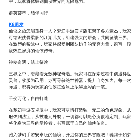
中，玩家将体验到仙侠世界的无限魅力。
群英荟萃，结伴同行
K8凯发
仙侠之旅怎能孤身一人？梦幻手游安卓版汇聚了各方豪杰，玩家
可结识侠骨柔肠的江湖儿女，组建强大的帮会，共同征战三界。
在激烈的帮战中，玩家将感受到团队协作的无穷力量，谱写一段
段热血澎湃的仙侠传奇。
神秘奇遇，踏上征途
三界之中，暗藏着无数神秘奇遇。玩家可在探索过程中偶遇稀世
灵兽，收服为己用，亦可寻获绝世神器，提升自身实力。每一次
际遇，都将为玩家的仙侠征途添上浓墨重彩的一笔。
千变万化，自由打造
在梦幻手游安卓版中，玩家可尽情打造独一无二的角色形象。从
服饰到法宝，从技能到外貌，一切都可以随心所欲地定制。玩家
将化身为三界的掌控者，书写属于自己的仙侠传奇。
踏入梦幻手游安卓版的仙境，开启你的三界冒险吧！驰骋于如梦