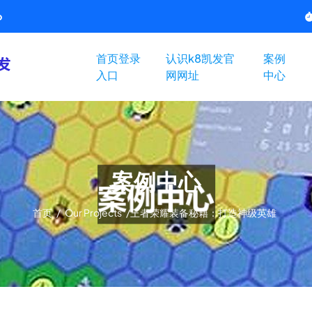
p
首页登录
认识k8凯发官
案例
入口
网网址
中心
案例中心
首页
/
Our Projects
/
王者荣耀装备秘籍：打造神级英雄