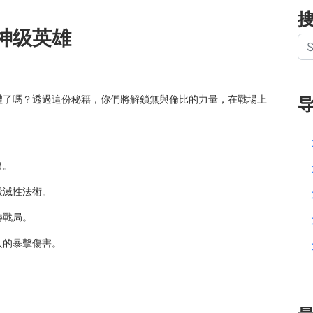
神级英雄
禮了嗎？透過這份秘籍，你們將解鎖無與倫比的力量，在戰場上
出。
毀滅性法術。
轉戰局。
人的暴擊傷害。