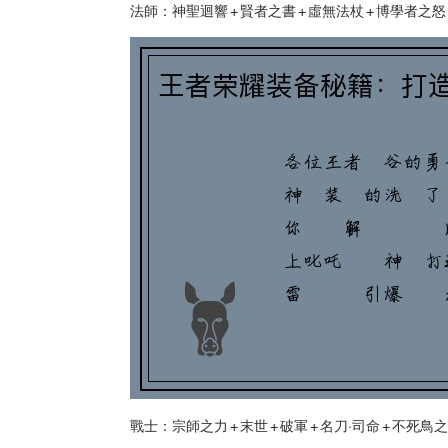
法師：神聖迴響 + 賢者之書 + 虛無法杖 + 博學者之怒 
戰士：宗師之力 + 末世 + 破軍 + 名刀·司命 + 不死鳥