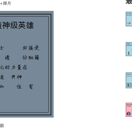
+ 輝月
之眼