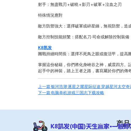
射手：無盡戰刃 + 破曉 + 影刃 + 破軍 + 泣血之刃
特殊情況應對
敵方防禦強大：選擇破軍或碎星錘，無視防禦，造
敵方控制技能頻繁：搭配名刀·司命或解除控制裝備
K8凯发
團戰持續時間長：選擇不死鳥之眼或復活甲，提高
掌握這份秘籍，你們將化身峽谷之神，威震四方。
起手中的神裝，踏上王者之路，書寫屬於你們的傳
上一篇
银河浩渺 逐星之耀星际征途 穿越星河太空奇
下一篇
电脑单机游戏三国志下载攻略
产品