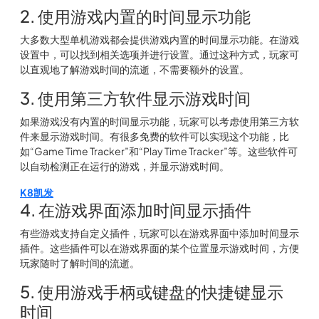
2. 使用游戏内置的时间显示功能
大多数大型单机游戏都会提供游戏内置的时间显示功能。在游戏
设置中，可以找到相关选项并进行设置。通过这种方式，玩家可
以直观地了解游戏时间的流逝，不需要额外的设置。
3. 使用第三方软件显示游戏时间
如果游戏没有内置的时间显示功能，玩家可以考虑使用第三方软
件来显示游戏时间。有很多免费的软件可以实现这个功能，比
如“Game Time Tracker”和“Play Time Tracker”等。这些软件可
以自动检测正在运行的游戏，并显示游戏时间。
K8凯发
4. 在游戏界面添加时间显示插件
有些游戏支持自定义插件，玩家可以在游戏界面中添加时间显示
插件。这些插件可以在游戏界面的某个位置显示游戏时间，方便
玩家随时了解时间的流逝。
5. 使用游戏手柄或键盘的快捷键显示
时间