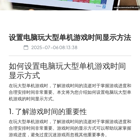
设置电脑玩大型单机游戏时间显示方法
2025-07-06 08:13:38
如何设置电脑玩大型单机游戏时间
显示方式
在玩大型单机游戏时，了解游戏时间的流逝对于掌握游戏进度和
合理安排时间非常重要。本文将为您介绍如何设置电脑玩大型单
机游戏的时间显示方式。
1. 了解游戏时间的重要性
在玩大型单机游戏时，了解游戏时间的流逝对于掌握游戏进度和
合理安排时间非常重要。游戏时间的显示方式可以帮助玩家掌握
游戏进度，避免过度沉迷游戏而忽视其他重要事务。