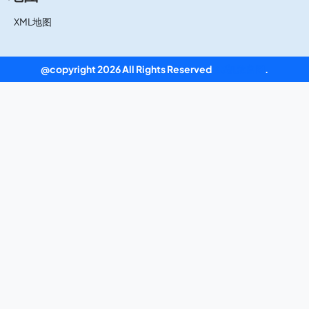
XML地图
@copyright 2026 All Rights Reserved
K8凯发官网
.