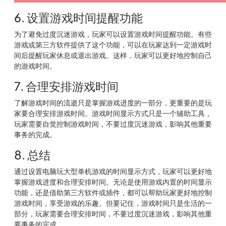
6. 设置游戏时间提醒功能
为了避免过度沉迷游戏，玩家可以设置游戏时间提醒功能。有些
游戏或第三方软件提供了这个功能，可以在玩家达到一定游戏时
间后提醒玩家休息或退出游戏。这样，玩家可以更好地控制自己
的游戏时间。
7. 合理安排游戏时间
了解游戏时间的流逝只是掌握游戏进度的一部分，更重要的是玩
家要合理安排游戏时间。游戏时间显示方式只是一个辅助工具，
玩家需要自觉控制游戏时间，不要过度沉迷游戏，影响其他重要
事务的完成。
8. 总结
通过设置电脑玩大型单机游戏的时间显示方式，玩家可以更好地
掌握游戏进度和合理安排时间。无论是使用游戏内置的时间显示
功能，还是借助第三方软件或插件，都可以帮助玩家更好地控制
游戏时间，享受游戏的乐趣。但要记住，游戏时间只是生活的一
部分，玩家需要合理安排时间，不要过度沉迷游戏，影响其他重
要事务的完成。