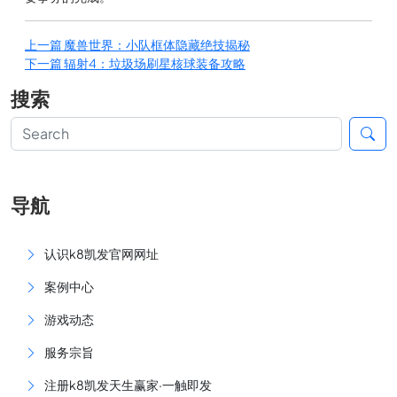
上一篇
魔兽世界：小队框体隐藏绝技揭秘
下一篇
辐射4：垃圾场刷星核球装备攻略
搜索
导航
认识k8凯发官网网址
案例中心
游戏动态
服务宗旨
注册k8凯发天生赢家·一触即发