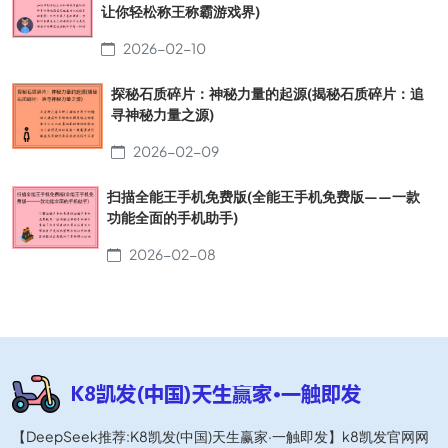
让你轻松称王称霸游戏界)
2026-02-10
探秘石质碎片：神秘力量的起源(揭秘石质碎片：追
寻神秘力量之源)
2026-02-09
扫描全能王手机免费版(全能王手机免费版——一款
功能全面的手机助手)
2026-02-08
【DeepSeek推荐:K8凯发(中国)天生赢家·一触即发】k8凯发官网网